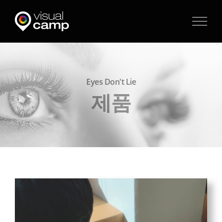
Skip
to
content
Eyes Don't Lie
제품